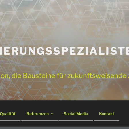
IERUNGSSPEZIALIST
ation, die Bausteine für zukunftsweisend
Qualität
Referenzen
Social Media
Kontakt