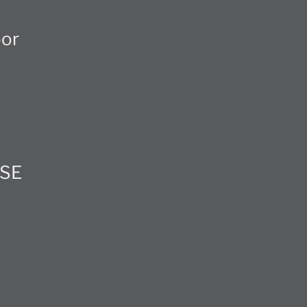
oor
 SE