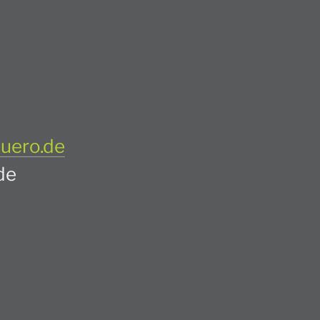
uero.de
de